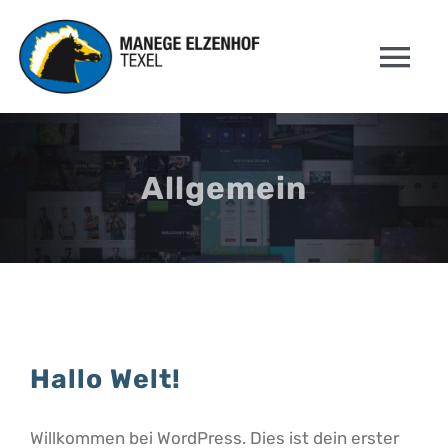
Skip
to
Tog
content
Nav
WELKOM
Allgemein
MOGELIJKHEDEN
PRIJZEN
VERZORGING
Hallo Welt!
CONTACT
Willkommen bei WordPress. Dies ist dein erster