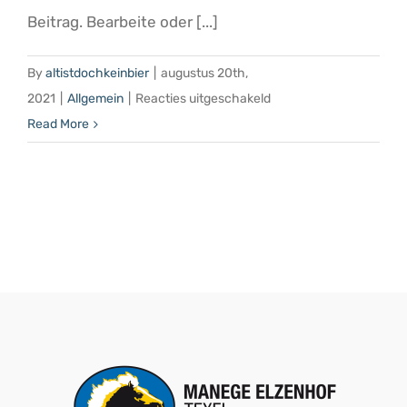
Sliding Bar Toggle
Beitrag. Bearbeite oder [...]
By
altistdochkeinbier
|
augustus 20th,
voor
2021
|
Allgemein
|
Reacties uitgeschakeld
Hallo
Read More
BEZOEK OOK NIEUW VREDESTEIN
Welt!