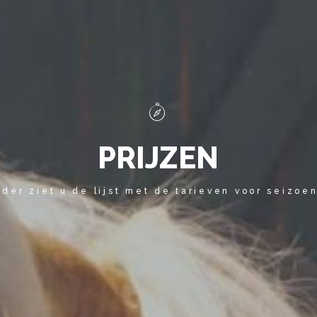
P
R
I
J
Z
E
N
der ziet u de lijst met de tarieven voor seizoe