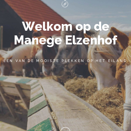
Sliding Bar Toggle
W
e
l
k
o
m
o
p
d
e
M
a
n
e
g
e
E
l
z
e
n
h
o
f
BEZOEK OOK NIEUW VREDESTEIN
EEN VAN DE MOOISTE PLEKKEN OP HET EILAND