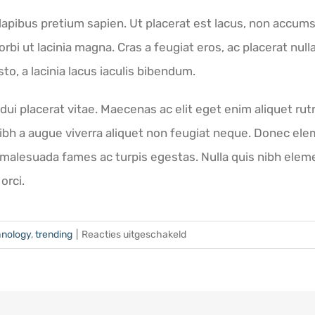
, dapibus pretium sapien. Ut placerat est lacus, non ac
orbi ut lacinia magna. Cras a feugiat eros, ac placerat null
o, a lacinia lacus iaculis bibendum.
dui placerat vitae. Maecenas ac elit eget enim aliquet ru
ibh a augue viverra aliquet non feugiat neque. Donec e
 malesuada fames ac turpis egestas. Nulla quis nibh elem
orci.
voor
hnology
,
trending
|
Reacties uitgeschakeld
One
Theme
To
Rule