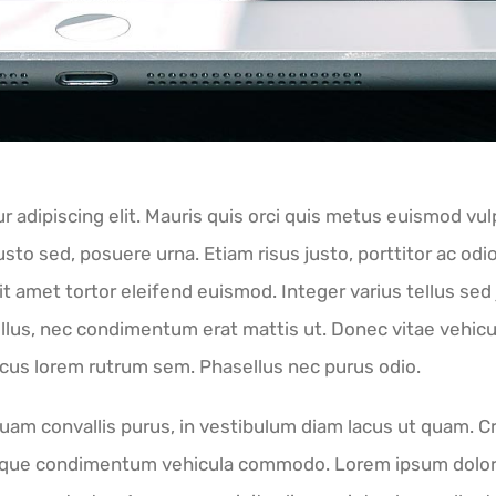
 adipiscing elit. Mauris quis orci quis metus euismod vul
usto sed, posuere urna. Etiam risus justo, porttitor ac odi
sit amet tortor eleifend euismod. Integer varius tellus se
us, nec condimentum erat mattis ut. Donec vitae vehicula
 lacus lorem rutrum sem. Phasellus nec purus odio.
mi quam convallis purus, in vestibulum diam lacus ut quam.
esque condimentum vehicula commodo. Lorem ipsum dolor si