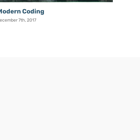
Modern Coding
Stand
ecember 7th, 2017
december