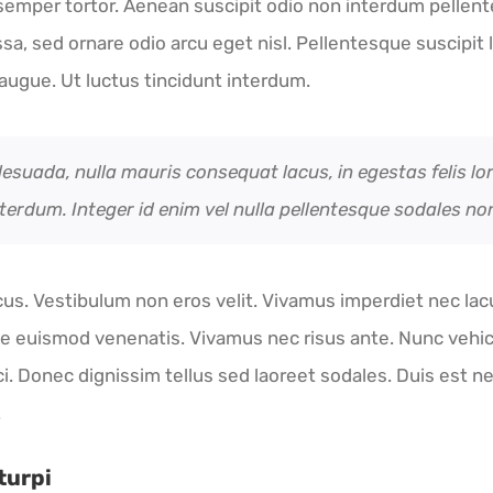
at semper tortor. Aenean suscipit odio non interdum pelle
, sed ornare odio arcu eget nisl. Pellentesque suscipit 
d augue. Ut luctus tincidunt interdum.
lesuada, nulla mauris consequat lacus, in egestas felis lor
interdum. Integer id enim vel nulla pellentesque sodales non
 lacus. Vestibulum non eros velit. Vivamus imperdiet nec l
e euismod venenatis. Vivamus nec risus ante. Nunc vehic
rci. Donec dignissim tellus sed laoreet sodales. Duis est ne
.
turpi