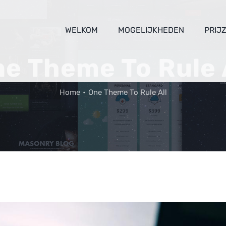
WELKOM
MOGELIJKHEDEN
PRIJ
e Theme To Rule 
Home
One Theme To Rule All