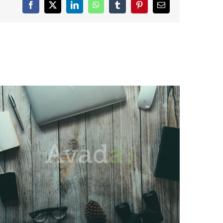
Facebook
X
LinkedIn
WhatsApp
Tumblr
Pinterest
Email