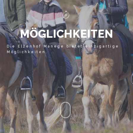
BESUCHEN SIE UNS AUCH AUF NIEUW VREDESTEIN
M
Ö
G
L
I
C
H
K
E
I
T
E
N
Die Elzenhof Manege bietet einzigartige
Möglichkeiten.